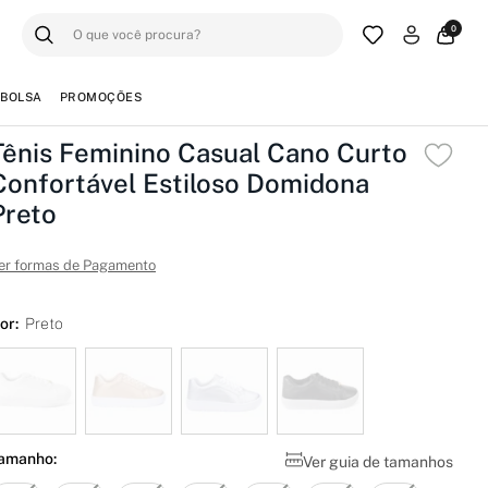
0
BOLSA
PROMOÇÕES
Tênis Feminino Casual Cano Curto
Confortável Estiloso Domidona
Preto
er formas de Pagamento
or:
Preto
amanho:
Ver guia de tamanhos