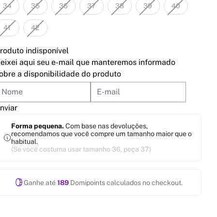
34
35
36
37
38
39
40
41
42
roduto indisponível
eixei aqui seu e-mail que manteremos informado
obre a disponibilidade do produto
nviar
Forma pequena.
Com base nas devoluções,
recomendamos que você compre um tamanho maior que o
habitual.
(Se você costuma usar tamanho 36, peça 37)
Ganhe até
189
Domipoints calculados no checkout.