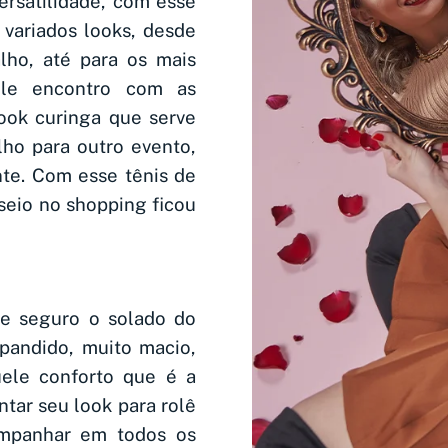
versatilidade, com esse
 variados looks, desde
alho, até para os mais
ele encontro com as
ook curinga que serve
lho para outro evento,
nte. Com esse tênis de
seio no shopping ficou
 e seguro o solado do
pandido, muito macio,
ele conforto que é a
tar seu look para rolê
ompanhar em todos os