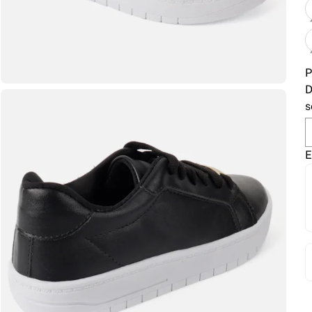
P
D
s
E