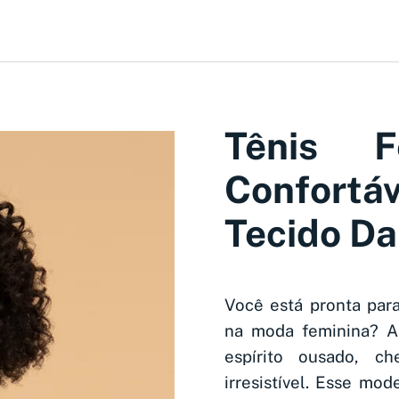
Tênis F
Confort
Tecido D
Você está pronta par
na moda feminina? A
espírito ousado, c
irresistível. Esse mo