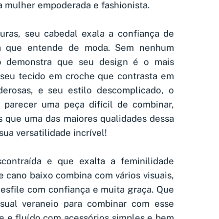
a mulher empoderada e fashionista.
ras, seu cabedal exala a confiança de
a que entende de moda. Sem nenhum
o demonstra que seu design é o mais
 seu tecido em croche que contrasta em
derosas, e seu estilo descomplicado, o
 parecer uma peça difícil de combinar,
s que uma das maiores qualidades dessa
ua versatilidade incrível!
ontraída e que exalta a feminilidade
e cano baixo combina com vários visuais,
esfile com confiança e muita graça. Que
isual veraneio para combinar com esse
ve e fluído com acessórios simples e bem