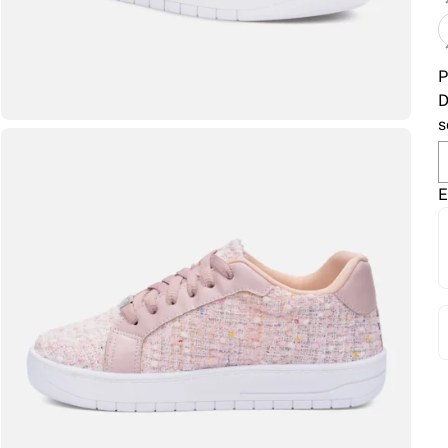
P
D
s
E