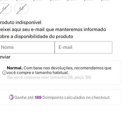
41
42
roduto indisponível
eixei aqui seu e-mail que manteremos informado
obre a disponibilidade do produto
nviar
Normal.
Com base nas devoluções, recomendamos que
você compre o tamanho habitual.
(Se você costuma usar tamanho 36, peça 36)
Ganhe até
189
Domipoints calculados no checkout.