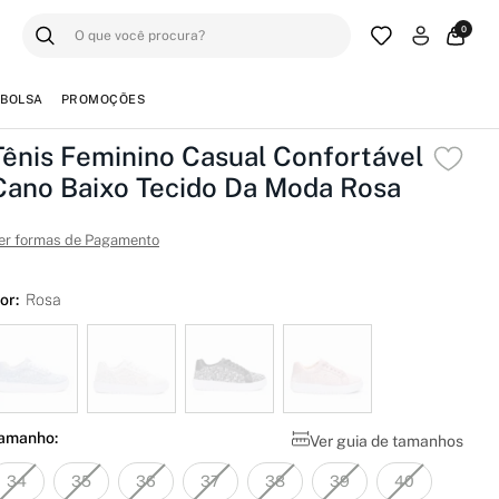
0
BOLSA
PROMOÇÕES
Tênis Feminino Casual Confortável
Cano Baixo Tecido Da Moda Rosa
er formas de Pagamento
or:
Rosa
amanho:
Ver guia de tamanhos
34
35
36
37
38
39
40