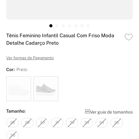
Tênis Feminino Infantil Casual Com Friso Moda
Detalhe Cadarço Preto
Ver formas de Pagamento
Cor:
Preto
Tamanho:
Ver guia de tamanhos
28
29
30
31
32
33
34
35
36