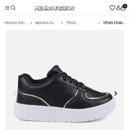
0
PÁGINA INICI
MENINA FAS
TÊNIS
TÊNIS FEMIN
AL
HION
INO INFANTIL
CASUAL CO
M FRISO MO
DA DETALHE
CADARÇO PR
ETO