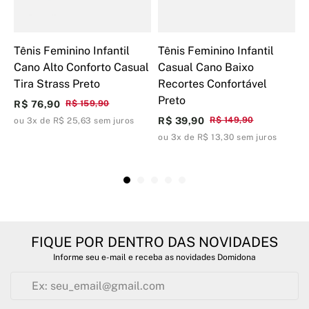
Tênis Feminino Infantil
Tênis Feminino Infantil
T
Cano Alto Conforto Casual
Casual Cano Baixo
F
Tira Strass Preto
Recortes Confortável
E
Preto
R$ 76,90
R$ 159,90
R
R$ 39,90
R$ 149,90
ou 3x de R$ 25,63 sem juros
o
ou 3x de R$ 13,30 sem juros
FIQUE POR DENTRO DAS NOVIDADES
Informe seu e-mail e receba as novidades Domidona