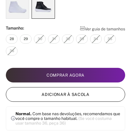
Tamanho:
Ver guia de tamanhos
28
29
30
31
32
33
34
35
36
COMPRAR AGORA
ADICIONAR À SACOLA
Normal.
Com base nas devoluções, recomendamos que
você compre o tamanho habitual.
(Se você costuma
usar tamanho 36, peça 36)