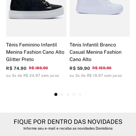
Tênis Feminino Infantil
Tênis Infantil Branco
B
Menina Fashion Cano Alto
Casual Menina Fashion
C
Glitter Preto
Cano Alto
M
R$ 74,90
R$ 189,90
R$ 59,90
R$ 159,90
R
ou 3x de R$ 24,97 sem juros
ou 3x de R$ 19,97 sem juros
o
FIQUE POR DENTRO DAS NOVIDADES
Informe seu e-mail e receba as novidades Domidona