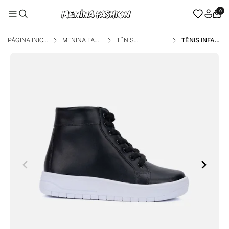
0
PÁGINA INICI
MENINA FAS
TÊNIS
TÊNIS INFAN
AL
HION
TIL PRETO C
ASUAL MENI
NA FASHION
CANO ALTO